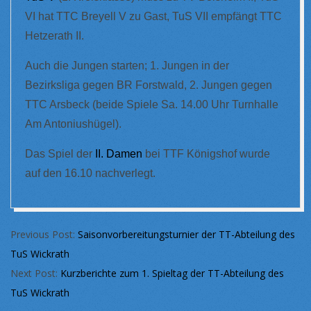
VI hat TTC Breyell V zu Gast, TuS VII empfängt TTC
Hetzerath II.
Auch die Jungen starten; 1. Jungen in der
Bezirksliga gegen BR Forstwald, 2. Jungen gegen
TTC Arsbeck (beide Spiele Sa. 14.00 Uhr Turnhalle
Am Antoniushügel).
Das Spiel der
II. Damen
bei TTF Königshof wurde
auf den 16.10 nachverlegt.
2022-
Previous Post:
Saisonvorbereitungsturnier der TT-Abteilung des
08-
TuS Wickrath
31
Next Post:
Kurzberichte zum 1. Spieltag der TT-Abteilung des
TuS Wickrath