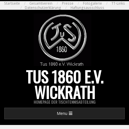
Skip
Startseite
Gesamtverein
Presse
Fotogalerie
TT-Links
Datenschutzerklärung
Haftungsausschluss
to
content
TUS 1860 E.V.
WICKRATH
HOMEPAGE DER TISCHTENNISABTEILUNG
Primary
Menu
Navigation
Menu