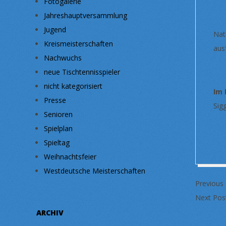
Fotogalerie
Jahreshauptversammlung
Jugend
Nat
Kreismeisterschaften
aus
Nachwuchs
neue Tischtennisspieler
nicht kategorisiert
Im 
Presse
Sig
Senioren
Spielplan
Spieltag
Weihnachtsfeier
2022-
Westdeutsche Meisterschaften
Previous
08-
Next Pos
30
ARCHIV