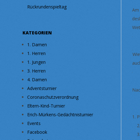
Rückrundenspieltag
Am 
des
Wet
KATEGORIEN
1. Damen
1. Herren
Wie
1. Jungen
auc
3. Herren
4. Damen
Adventsturnier
Nac
Coronaschutzverordnung
Eltern-Kind-Turnier
Erich-Mürkens-Gedächtnisturnier
P
Events
2
Facebook
3