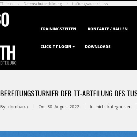
TT-Links
Datenschutzerklärung
Haftungsausschluss
60
Primary
TRAININGSZEITEN
KONTAKTE / HALLEN
Navigation
Menu
TH
CLICK-TT LOGIN
DOWNLOADS
ABTEILUNG
BEREITUNGSTURNIER DER TT-ABTEILUNG DES TU
By:
dombarra
On:
30. August 2022
In:
nicht kategorisiert