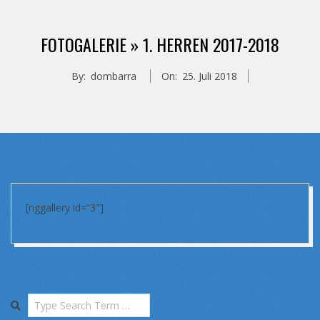
FOTOGALERIE »
1. HERREN 2017-2018
By:
dombarra
On:
25. Juli 2018
[nggallery id=“3″]
2018-
07-
25
Search