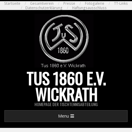
Skip
Startseite
Gesamtverein
Presse
Fotogalerie
TT-Links
Datenschutzerklärung
Haftungsausschluss
to
content
TUS 1860 E.V.
WICKRATH
HOMEPAGE DER TISCHTENNISABTEILUNG
Primary
Menu
Navigation
Menu