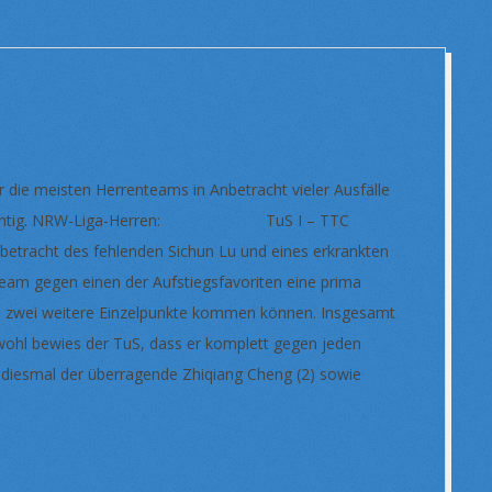
ie meisten Herrenteams in Anbetracht vieler Ausfälle
ür prächtig. NRW-Liga-Herren: TuS I – TTC
racht des fehlenden Sichun Lu und eines erkrankten
Team gegen einen der Aufstiegsfavoriten eine prima
och zwei weitere Einzelpunkte kommen können. Insgesamt
hwohl bewies der TuS, dass er komplett gegen jeden
 diesmal der überragende Zhiqiang Cheng (2) sowie