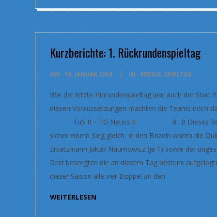
Kurzberichte: 1. Rückrundenspieltag
2018-
ON:
18. JANUAR 2018
IN:
PRESSE
,
SPIELTAG
01-
Wie der letzte Hinrundenspieltag war auch der Start f
18
diesen Voraussetzungen machten die Teams noch d
TuS II – TG Neuss II 8 : 8 Dieses Remis g
sicher einem Sieg gleich. In den Einzeln waren die Qu
Ersatzmann Jakub Naumowicz (je 1) sowie der unges
Rest besorgten die an diesem Tag bestens aufgelegte
dieser Saison alle vier Doppel an den
WEITERLESEN