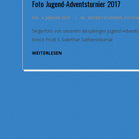
Foto Jugend-Adventsturnier 2017
2018-
ON:
4. JANUAR 2018
IN:
ADVENTSTURNIER
,
FOTOGA
01-
Siegerfoto von unserem diesjährigen Jugend-Adventstur
04
Enrico Frodl 3. Sukirthan Satheeshkumar
WEITERLESEN