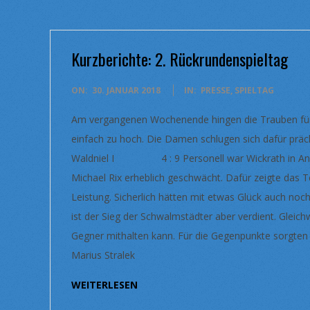
Kurzberichte: 2. Rückrundenspieltag
2018-
ON:
30. JANUAR 2018
IN:
PRESSE
,
SPIELTAG
01-
Am vergangenen Wochenende hingen die Trauben für d
30
einfach zu hoch. Die Damen schlugen sich daf
Waldniel I 4 : 9 Personell war Wickrath in Anbet
Michael Rix erheblich geschwächt. Dafür zeigte das 
Leistung. Sicherlich hätten mit etwas Glück auch n
ist der Sieg der Schwalmstädter aber verdient. Gleic
Gegner mithalten kann. Für die Gegenpunkte sorgten
Marius Stralek
WEITERLESEN