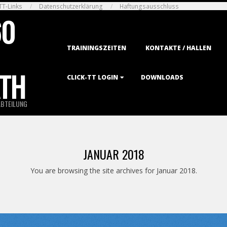
TT-Links
Datenschutzerklärung
Haftungsausschluss
60
Primary
TRAININGSZEITEN
KONTAKTE / HALLEN
Navigation
Menu
TH
CLICK-TT LOGIN
DOWNLOADS
ABTEILUNG
JANUAR 2018
You are browsing the site archives for Januar 2018.