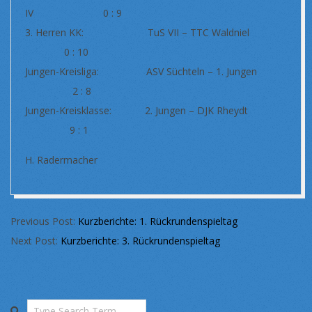
IV 0 : 9
3. Herren KK: TuS VII – TTC Waldniel
0 : 10
Jungen-Kreisliga: ASV Süchteln – 1. Jungen
2 : 8
Jungen-Kreisklasse: 2. Jungen – DJK Rheydt
9 : 1
H. Radermacher
2018-
Previous Post:
Kurzberichte: 1. Rückrundenspieltag
01-
Next Post:
Kurzberichte: 3. Rückrundenspieltag
30
Search