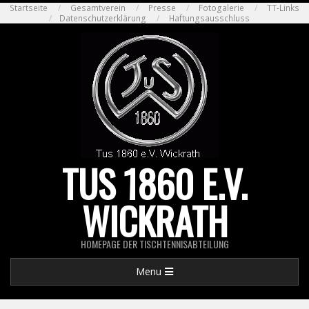
Skip
Startseite
Gesamtverein
Presse
Fotogalerie
TT-Links
Datenschutzerklärung
Haftungsausschluss
to
content
TUS 1860 E.V.
WICKRATH
HOMEPAGE DER TISCHTENNISABTEILUNG
Primary
Menu
Navigation
Menu