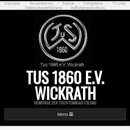
Skip
Startseite
Gesamtverein
Presse
Fotogalerie
TT-Links
Datenschutzerklärung
Haftungsausschluss
to
content
TUS 1860 E.V.
WICKRATH
HOMEPAGE DER TISCHTENNISABTEILUNG
Primary
Menu
Navigation
Menu