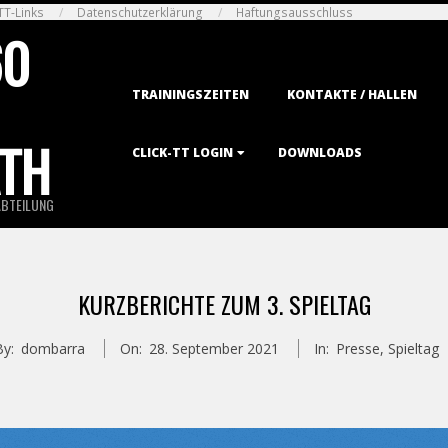
TT-Links
Datenschutzerklärung
Haftungsausschluss
60
Primary
TRAININGSZEITEN
KONTAKTE / HALLEN
Navigation
Menu
TH
CLICK-TT LOGIN
DOWNLOADS
ABTEILUNG
KURZBERICHTE ZUM 3. SPIELTAG
By:
dombarra
On:
28. September 2021
In:
Presse
,
Spieltag