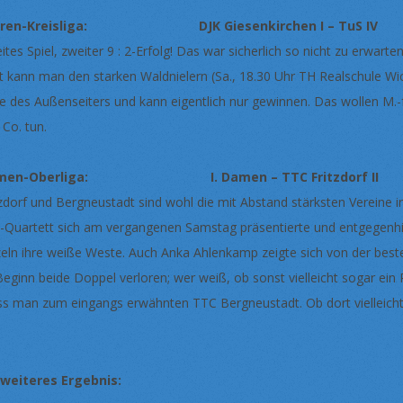
rren-Kreisliga: DJK Giesenkirchen I – TuS I
ites Spiel, zweiter 9 : 2-Erfolg! Das war sicherlich so nicht zu erwar
zt kann man den starken Waldnielern (Sa., 18.30 Uhr TH Realschule Wi
le des Außenseiters und kann eigentlich nur gewinnen. Das wollen M.-
 Co. tun.
men-Oberliga: I. Damen – TTC Fritzdorf 
tzdorf und Bergneustadt sind wohl die mit Abstand stärksten Vereine i
-Quartett sich am vergangenen Samstag präsentierte und entgegenhiel
zeln ihre weiße Weste. Auch Anka Ahlenkamp zeigte sich von der beste
Beginn beide Doppel verloren; wer weiß, ob sonst vielleicht sogar 
s man zum eingangs erwähnten TTC Bergneustadt. Ob dort vielleicht 
 weiteres Ergebnis: