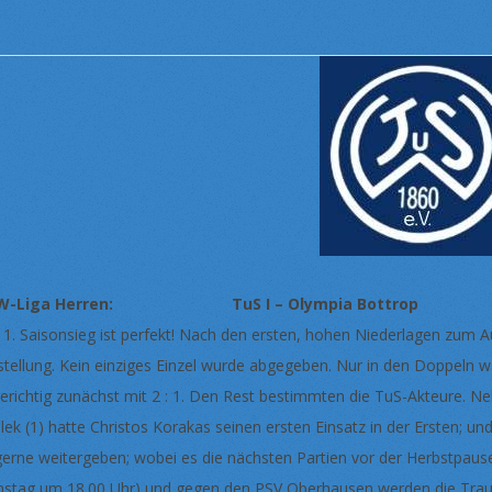
W-Liga Herren: TuS I – Olympia Bottro
 1. Saisonsieg ist perfekt! Nach den ersten, hohen Niederlagen zum A
stellung. Kein einziges Einzel wurde abgegeben. Nur in den Doppeln w
gerichtig zunächst mit 2 : 1. Den Rest bestimmten die TuS-Akteure. Neb
alek (1) hatte Christos Korakas seinen ersten Einsatz in der Ersten; u
gerne weitergeben; wobei es die nächsten Partien vor der Herbstpaus
stag um 18.00 Uhr) und gegen den PSV Oberhausen werden die Trau