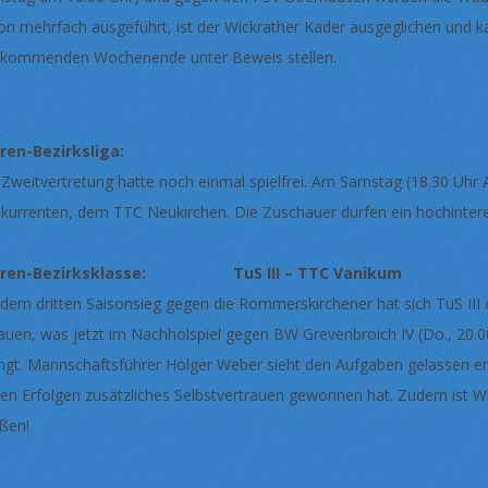
on mehrfach ausgeführt, ist der Wickrather Kader ausgeglichen und k
kommenden Wochenende unter Beweis stellen.
ren-Bezirksliga:
 Zweitvertretung hatte noch einmal spielfrei. Am Samstag (18.30 Uhr 
kurrenten, dem TTC Neukirchen. Die Zuschauer dürfen ein hochinter
rren-Bezirksklasse: TuS III – TTC Vaniku
 dem dritten Saisonsieg gegen die Rommerskirchener hat sich TuS III e
auen, was jetzt im Nachholspiel gegen BW Grevenbroich IV (Do., 20.
ingt. Mannschaftsführer Holger Weber sieht den Aufgaben gelassen e
ten Erfolgen zusätzliches Selbstvertrauen gewonnen hat. Zudem ist Wic
ßen!