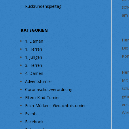
Rückrundenspieltag
sch
am 
KATEGORIEN
Her
1. Damen
Die
1. Herren
Kon
1. Jungen
3. Herren
He
4. Damen
Mit
Adventsturnier
sch
Coronaschutzverordnung
gel
Eltern-Kind-Turnier
ers
Erich-Mürkens-Gedächtnisturnier
Wei
Events
Facebook