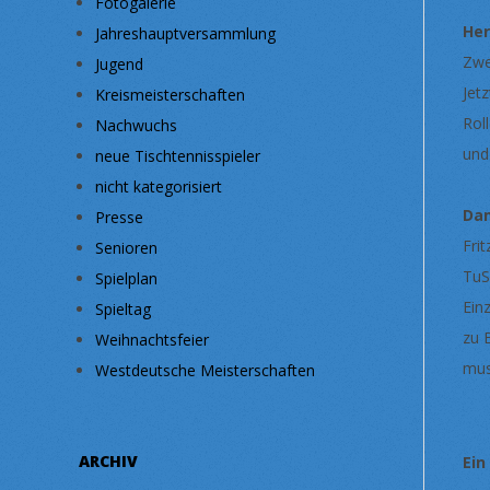
Fotogalerie
He
Jahreshauptversammlung
Zwe
Jugend
Jet
Kreismeisterschaften
Rol
Nachwuchs
und
neue Tischtennisspieler
nicht kategorisiert
Da
Presse
Fri
Senioren
TuS
Spielplan
Ein
Spieltag
zu 
Weihnachtsfeier
mus
Westdeutsche Meisterschaften
ARCHIV
Ein