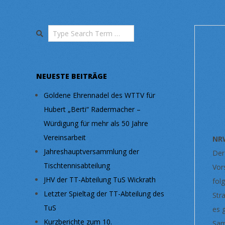
Search
NEUESTE BEITRÄGE
Goldene Ehrennadel des WTTV für
Hubert „Berti“ Radermacher –
Würdigung für mehr als 50 Jahre
Vereinsarbeit
NR
Jahreshauptversammlung der
Der
Tischtennisabteilung
Vor
JHV der TT-Abteilung TuS Wickrath
fol
Letzter Spieltag der TT-Abteilung des
Str
TuS
es 
Kurzberichte zum 10.
Sam