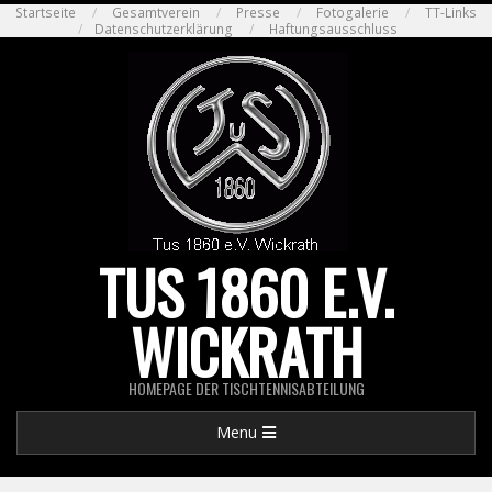
Skip
Startseite
Gesamtverein
Presse
Fotogalerie
TT-Links
Datenschutzerklärung
Haftungsausschluss
to
content
TUS 1860 E.V.
WICKRATH
HOMEPAGE DER TISCHTENNISABTEILUNG
Primary
Menu
Navigation
Menu