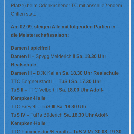
Plätze) beim Odenkirchener TC mit anschließendem
Grillen statt.
Am 02.09. steigen Alle mit folgenden Partien in
die Meisterschaftssaison:
Damen I spielfrei!
Damen II –
Spvgg Meiderich II
Sa. 18.30 Uhr
Realschule
Damen III –
DJK Kellen
Sa. 18.30 Uhr Realschule
TTC Bergneustadt II
– TuS I Sa. 17.30 Uhr
TuS II –
TTC Velbert II
Sa. 18.00 Uhr Adolf-
Kempken-Halle
TTC Breyell
– TuS III Sa. 18.30 Uhr
TuS IV –
TuRa Büderich
Sa. 18.30 Uhr Adolf-
Kempken-Halle
TTC Frimmersdorf/Neurath
– TuS V Mi. 30.08. 19.30