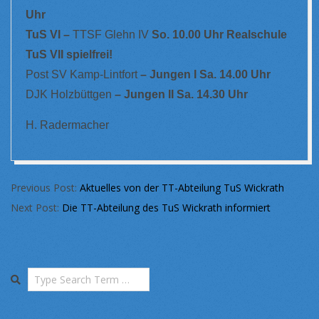
Uhr
TuS VI –
TTSF Glehn IV
So. 10.00 Uhr Realschule
TuS VII spielfrei!
Post SV Kamp-Lintfort
– Jungen I Sa. 14.00 Uhr
DJK Holzbüttgen
– Jungen II Sa. 14.30 Uhr
H. Radermacher
2023-
Previous Post:
Aktuelles von der TT-Abteilung TuS Wickrath
07-
Next Post:
Die TT-Abteilung des TuS Wickrath informiert
27
Search