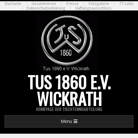
Skip
Startseite
Gesamtverein
Presse
Fotogalerie
TT-Links
Datenschutzerklärung
Haftungsausschluss
to
content
TUS 1860 E.V.
WICKRATH
HOMEPAGE DER TISCHTENNISABTEILUNG
Primary
Menu
Navigation
Menu