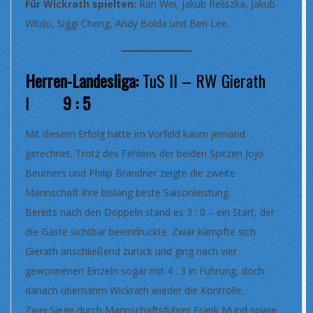
Für Wickrath spielten:
Ran Wei, Jakub Reliszka, Jakub
Wlizlo, Siggi Cheng, Andy Bolda und Ben Lee.
Herren-Landesliga:
TuS II – RW Gierath
I
9 : 5
Mit diesem Erfolg hatte im Vorfeld kaum jemand
gerechnet. Trotz des Fehlens der beiden Spitzen Jojo
Beumers und Philip Brandner zeigte die zweite
Mannschaft ihre bislang beste Saisonleistung.
Bereits nach den Doppeln stand es 3 : 0 – ein Start, der
die Gäste sichtbar beeindruckte. Zwar kämpfte sich
Gierath anschließend zurück und ging nach vier
gewonnenen Einzeln sogar mit 4 : 3 in Führung, doch
danach übernahm Wickrath wieder die Kontrolle.
Zwei Siege durch Mannschaftsführer Frank Mund sowie