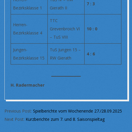
7 : 3
Bezirksklasse 1
Gierath II
TTC
Herren-
Grevenbroich VI
10 : 0
Bezirksklasse 4
– TuS VIII
Jungen-
TuS Jungen 15 –
4 : 6
Bezirksklasse 15
RW Gierath
H. Radermacher
2025-
Previous Post:
Spielberichte vom Wochenende 27./28.09.2025
10-
Next Post:
Kurzberichte zum 7. und 8. Saisonspieltag
08