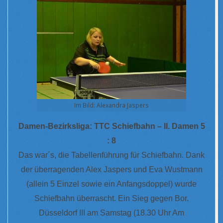
Im Bild: Alexandra Jaspers
Damen-Bezirksliga: TTC Schiefbahn – II. Damen 5
: 8
Das war´s, die Tabellenführung für Schiefbahn. Dank
der überragenden Alex Jaspers und Eva Wustmann
(allein 5 Einzel sowie ein Anfangsdoppel) wurde
Schiefbahn überrascht. Ein Sieg gegen Bor.
Düsseldorf III am Samstag (18.30 Uhr Am