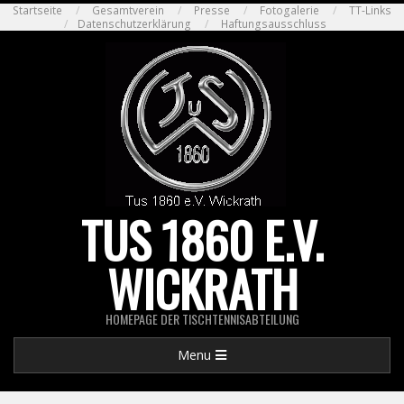
Skip
Startseite
Gesamtverein
Presse
Fotogalerie
TT-Links
Datenschutzerklärung
Haftungsausschluss
to
content
TUS 1860 E.V.
WICKRATH
HOMEPAGE DER TISCHTENNISABTEILUNG
Primary
Menu
Navigation
Menu