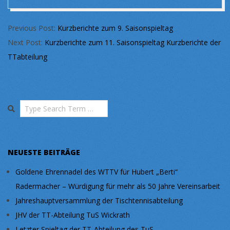
2021-
Previous Post:
Kurzberichte zum 9. Saisonspieltag
11-
Next Post:
Kurzberichte zum 11. Saisonspieltag Kurzberichte der
30
TTabteilung
Search
NEUESTE BEITRÄGE
Goldene Ehrennadel des WTTV für Hubert „Berti“
Radermacher – Würdigung für mehr als 50 Jahre Vereinsarbeit
Jahreshauptversammlung der Tischtennisabteilung
JHV der TT-Abteilung TuS Wickrath
Letzter Spieltag der TT-Abteilung des TuS