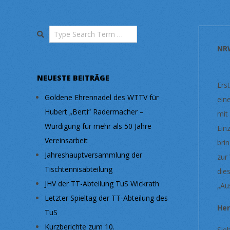
Search
NR
NEUESTE BEITRÄGE
Ers
Goldene Ehrennadel des WTTV für
ein
Hubert „Berti“ Radermacher –
mit
Würdigung für mehr als 50 Jahre
Ein
Vereinsarbeit
bri
Jahreshauptversammlung der
zur
Tischtennisabteilung
die
JHV der TT-Abteilung TuS Wickrath
„Au
Letzter Spieltag der TT-Abteilung des
He
TuS
Kurzberichte zum 10.
Sie