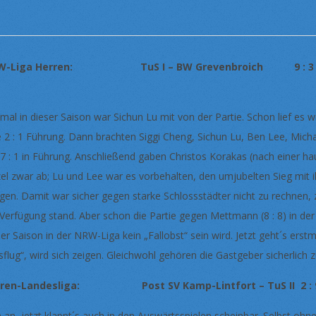
W-Liga Herren: TuS I – BW Grevenbroich 9 : 3
tmal in dieser Saison war Sichun Lu mit von der Partie. Schon lief e
e 2 : 1 Führung. Dann brachten Siggi Cheng, Sichun Lu, Ben Lee, Micha
 7 : 1 in Führung. Anschließend gaben Christos Korakas (nach einer h
zel zwar ab; Lu und Lee war es vorbehalten, den umjubelten Sieg mit 
ngen. Damit war sicher gegen starke Schlossstädter nicht zu rechnen, 
 Verfügung stand. Aber schon die Partie gegen Mettmann (8 : 8) in de
ser Saison in der NRW-Liga kein „Fallobst“ sein wird. Jetzt geht´s ers
sflug“, wird sich zeigen. Gleichwohl gehören die Gastgeber sicherlich
rren-Landesliga: Post SV Kamp-Lintfort – TuS II 2 : 
h an, jetzt klappt´s auch in den Auswärtsspielen scheinbar. Selbst ohn