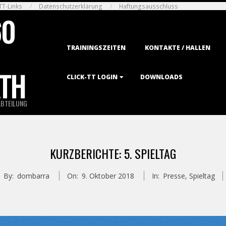
TT-Links
Datenschutzerklärung
Haftungsausschluss
60
Primary
TRAININGSZEITEN
KONTAKTE / HALLEN
Navigation
Menu
TH
CLICK-TT LOGIN
DOWNLOADS
ABTEILUNG
KURZBERICHTE: 5. SPIELTAG
By:
dombarra
On:
9. Oktober 2018
In:
Presse
,
Spieltag