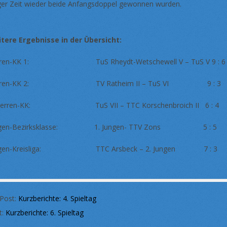
ger Zeit wieder beide Anfangsdoppel gewonnen wurden.
tere Ergebnisse in der Übersicht:
rren-KK 1: TuS Rheydt-Wetschewell V – TuS V 9 : 6
rren-KK 2: TV Ratheim II – TuS VI 9 : 3
 Herren-KK: TuS VII – TTC Korschenbroich II 6 : 4
ngen-Bezirksklasse: 1. Jungen- TTV Zons 5 : 5
ngen-Kreisliga: TTC Arsbeck – 2. Jungen 7 : 3
 Post:
Kurzberichte: 4. Spieltag
t:
Kurzberichte: 6. Spieltag