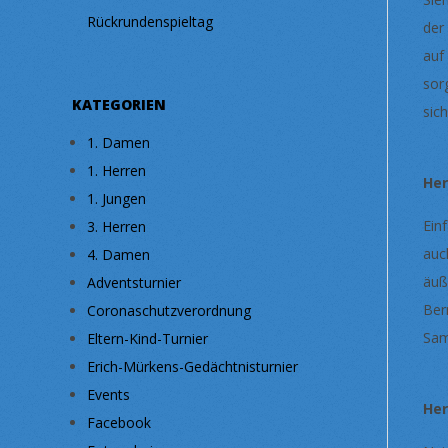
Rückrundenspieltag
der
auf
sor
KATEGORIEN
sic
1. Damen
1. Herren
He
1. Jungen
Ein
3. Herren
auc
4. Damen
äuß
Adventsturnier
Ber
Coronaschutzverordnung
Sam
Eltern-Kind-Turnier
Erich-Mürkens-Gedächtnisturnier
Events
He
Facebook