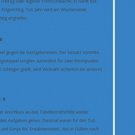
er Freitag oder eigener Formschwäche; in Hardt bot
ge folgerichtig. TuS Jahn wird am Wochenende
htig angreifen.
8
piel gegen die Gastgeberinnen. Der Einsatz stimmte,
fangsdoppel sorgten zumindest für zwei Ehrenpunkte.
chläger greift, wird Wickrath sicherlich ein anderes
 8
der Anschluss an das Tabellenmittelfeld wieder
enden Aufgaben gehen. Diesmal waren für den TuS
 und Sonja Rix. Erwähnenswert, das in Dülken nach