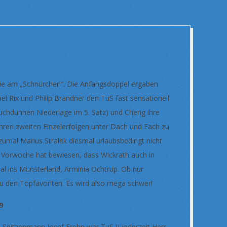
s wie am „Schnürchen“. Die Anfangsdoppel ergaben
el Rix und Philip Brandner den TuS fast sensationell
auchdünnen Niederlage im 5. Satz) und Cheng ihre
ihren zweiten Einzelerfolgen unter Dach und Fach zu
zumal Marius Stralek diesmal urlaubsbedingt nicht
r Vorwoche hat bewiesen, dass Wickrath auch in
tmal ins Münsterland, Arminia Ochtrup. Ob nur
 zu den Topfavoriten. Es wird also mega schwer!
9
e Spitzenmann Josef Frehn war TuS II jederzeit Herr