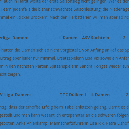
n, auch in Hardt wollte der erste Saisonsieg nicht gelingen. War es d
 Team jedenfalls die bisher schwächste Saisonleistung, die Niederla
hmal ein „dicker Brocken“. Nach den Herbstferien will man aber so ric
erliga-Damen: I. Damen – ASV Süchteln 2 : 
 hatten die Damen sich so nicht vorgestellt. Von Anfang an lief das S
 Ertrag aber leider nur minimal. Ersatzspielerin Lisa Rix sowie ein An
n in den nächsten Partien Spitzenspielerin Sandra Tönges wieder zum S
icht zeigen.
W-Liga-Damen: TTC Dülken I – II. Damen 2 :
htig, dass der erhoffte Erfolg beim Tabellenletzten gelang. Damit ist 
gestellt und man kann wesentlich entspannter an die schweren folg
geboten: Anka Ahlenkamp, Mannschaftsführerin Lisa Rix, Petra Elshof