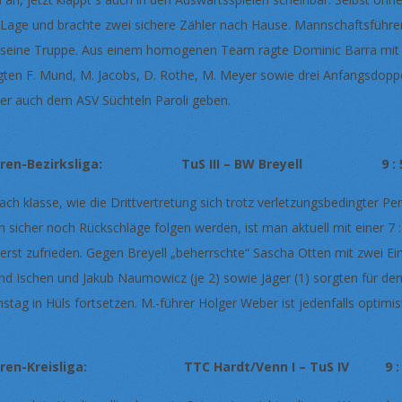
 Lage und brachte zwei sichere Zähler nach Hause. Mannschaftsführ
 seine Truppe. Aus einem homogenen Team ragte Dominic Barra mit zw
gten F. Mund, M. Jacobs, D. Rothe, M. Meyer sowie drei Anfangsdop
her auch dem ASV Süchteln Paroli geben.
rren-Bezirksliga: TuS III – BW Breyell 9 : 
fach klasse, wie die Drittvertretung sich trotz verletzungsbedingter P
h sicher noch Rückschläge folgen werden, ist man aktuell mit einer 7 :
erst zufrieden. Gegen Breyell „beherrschte“ Sascha Otten mit zwei E
nd Ischen und Jakub Naumowicz (je 2) sowie Jäger (1) sorgten für den
stag in Hüls fortsetzen. M.-führer Holger Weber ist jedenfalls optimis
rren-Kreisliga: TTC Hardt/Venn I – TuS IV 9 : 