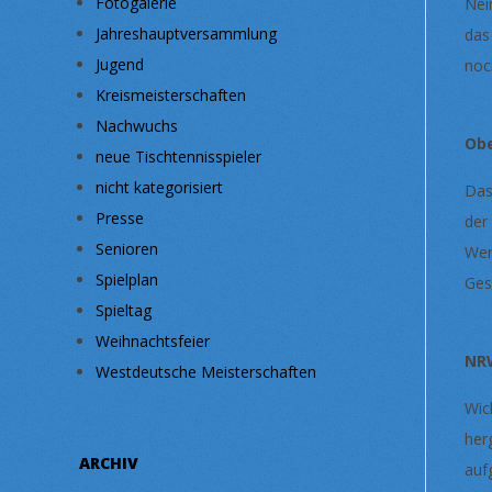
Fotogalerie
Nei
Jahreshauptversammlung
das
Jugend
noc
Kreismeisterschaften
Nachwuchs
Ob
neue Tischtennisspieler
nicht kategorisiert
Das
Presse
der
Senioren
Wen
Spielplan
Ges
Spieltag
Weihnachtsfeier
NR
Westdeutsche Meisterschaften
Wic
her
ARCHIV
auf