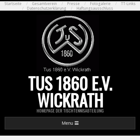
Skip
Startseite
Gesamtverein
Presse
Fotogalerie
TT-Links
Datenschutzerklärung
Haftungsausschluss
to
content
TUS 1860 E.V.
WICKRATH
HOMEPAGE DER TISCHTENNISABTEILUNG
Primary
Menu
Navigation
Menu