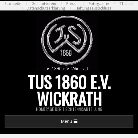
Skip
Startseite
Gesamtverein
Presse
Fotogalerie
TT-Links
Datenschutzerklärung
Haftungsausschluss
to
content
TUS 1860 E.V.
WICKRATH
HOMEPAGE DER TISCHTENNISABTEILUNG
Primary
Menu
Navigation
Menu