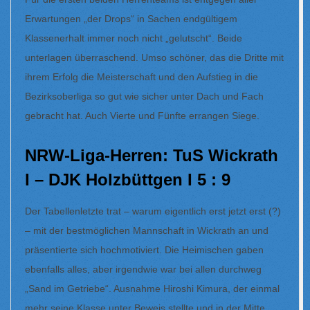
Erwartungen „der Drops“ in Sachen endgültigem
Klassenerhalt immer noch nicht „gelutscht“. Beide
unterlagen überraschend. Umso schöner, das die Dritte mit
ihrem Erfolg die Meisterschaft und den Aufstieg in die
Bezirksoberliga so gut wie sicher unter Dach und Fach
gebracht hat. Auch Vierte und Fünfte errangen Siege.
NRW-Liga-Herren: TuS Wickrath
I – DJK Holzbüttgen I 5 : 9
Der Tabellenletzte trat – warum eigentlich erst jetzt erst (?)
– mit der bestmöglichen Mannschaft in Wickrath an und
präsentierte sich hochmotiviert. Die Heimischen gaben
ebenfalls alles, aber irgendwie war bei allen durchweg
„Sand im Getriebe“. Ausnahme Hiroshi Kimura, der einmal
mehr seine Klasse unter Beweis stellte und in der Mitte