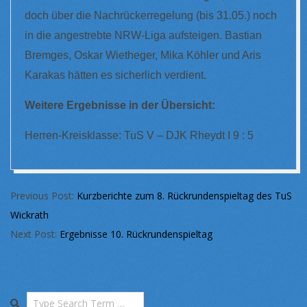
doch über die Nachrückerregelung (bis 31.05.) noch
in die angestrebte NRW-Liga aufsteigen. Bastian
Bremges, Oskar Wietheger, Mika Köhler und Aris
Karakas hätten es sicherlich verdient.
Weitere Ergebnisse in der Übersicht:
Herren-Kreisklasse: TuS V – DJK Rheydt I 9 : 5
2023-
Previous Post:
Kurzberichte zum 8. Rückrundenspieltag des TuS
03-
Wickrath
28
Next Post:
Ergebnisse 10. Rückrundenspieltag
Search