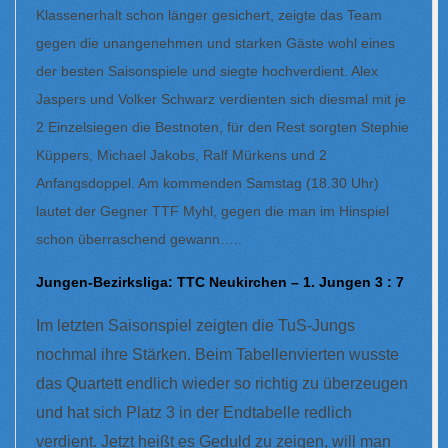
Klassenerhalt schon länger gesichert, zeigte das Team
gegen die unangenehmen und starken Gäste wohl eines
der besten Saisonspiele und siegte hochverdient. Alex
Jaspers und Volker Schwarz verdienten sich diesmal mit je
2 Einzelsiegen die Bestnoten, für den Rest sorgten Stephie
Küppers, Michael Jakobs, Ralf Mürkens und 2
Anfangsdoppel. Am kommenden Samstag (18.30 Uhr)
lautet der Gegner TTF Myhl, gegen die man im Hinspiel
schon überraschend gewann…..
Jungen-Bezirksliga: TTC Neukirchen – 1. Jungen 3 : 7
Im letzten Saisonspiel zeigten die TuS-Jungs
nochmal ihre Stärken. Beim Tabellenvierten wusste
das Quartett endlich wieder so richtig zu überzeugen
und hat sich Platz 3 in der Endtabelle redlich
verdient. Jetzt heißt es Geduld zu zeigen, will man