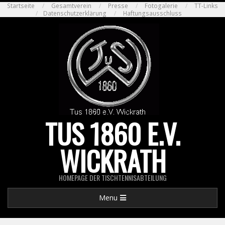
Skip
Startseite
Gesamtverein
Presse
Fotogalerie
TT-Links
Datenschutzerklärung
Haftungsausschluss
to
content
TUS 1860 E.V.
WICKRATH
HOMEPAGE DER TISCHTENNISABTEILUNG
Primary
Menu
Navigation
Menu