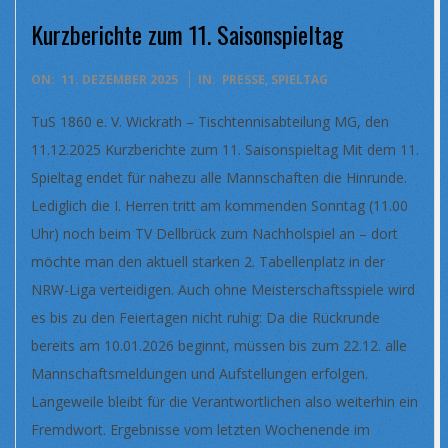
Kurzberichte zum 11. Saisonspieltag
2025-
ON:
11. DEZEMBER 2025
IN:
PRESSE
,
SPIELTAG
12-
TuS 1860 e. V. Wickrath – Tischtennisabteilung MG, den
11
11.12.2025 Kurzberichte zum 11. Saisonspieltag Mit dem 11.
Spieltag endet für nahezu alle Mannschaften die Hinrunde.
Lediglich die I. Herren tritt am kommenden Sonntag (11.00
Uhr) noch beim TV Dellbrück zum Nachholspiel an – dort
möchte man den aktuell starken 2. Tabellenplatz in der
NRW-Liga verteidigen. Auch ohne Meisterschaftsspiele wird
es bis zu den Feiertagen nicht ruhig: Da die Rückrunde
bereits am 10.01.2026 beginnt, müssen bis zum 22.12. alle
Mannschaftsmeldungen und Aufstellungen erfolgen.
Langeweile bleibt für die Verantwortlichen also weiterhin ein
Fremdwort. Ergebnisse vom letzten Wochenende im