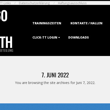
TT-Links
Datenschutzerklärung
Haftungsausschluss
60
Primary
TRAININGSZEITEN
KONTAKTE / HALLEN
Navigation
Menu
TH
CLICK-TT LOGIN
DOWNLOADS
ABTEILUNG
7. JUNI 2022
You are browsing the site archives for Juni 7, 2022.