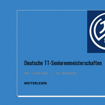
Deutsche TT-Seniorenmeisterschaften
2022-
ON:
7. JUNI 2022
IN:
SENIOREN
06-
WEITERLESEN
07