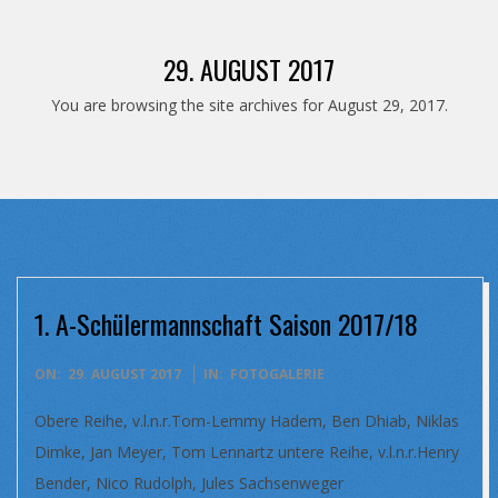
29. AUGUST 2017
You are browsing the site archives for August 29, 2017.
1. A-Schülermannschaft Saison 2017/18
2017-
ON:
29. AUGUST 2017
IN:
FOTOGALERIE
08-
Obere Reihe, v.l.n.r.Tom-Lemmy Hadem, Ben Dhiab, Niklas
29
Dimke, Jan Meyer, Tom Lennartz untere Reihe, v.l.n.r.Henry
Bender, Nico Rudolph, Jules Sachsenweger