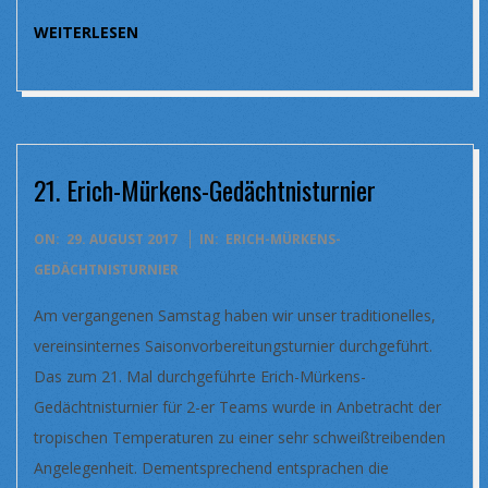
WEITERLESEN
21. Erich-Mürkens-Gedächtnisturnier
2017-
ON:
29. AUGUST 2017
IN:
ERICH-MÜRKENS-
08-
GEDÄCHTNISTURNIER
29
Am vergangenen Samstag haben wir unser traditionelles,
vereinsinternes Saisonvorbereitungsturnier durchgeführt.
Das zum 21. Mal durchgeführte Erich-Mürkens-
Gedächtnisturnier für 2-er Teams wurde in Anbetracht der
tropischen Temperaturen zu einer sehr schweißtreibenden
Angelegenheit. Dementsprechend entsprachen die