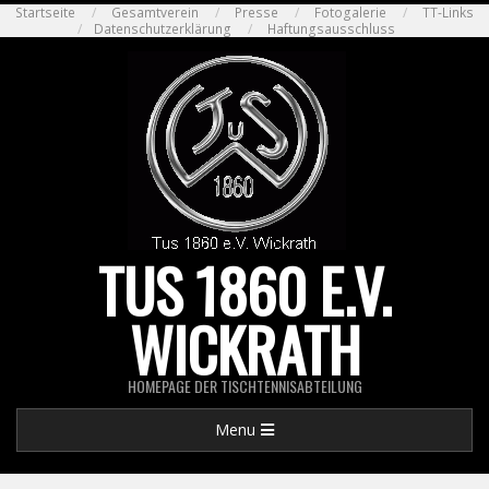
Skip
Startseite
Gesamtverein
Presse
Fotogalerie
TT-Links
Datenschutzerklärung
Haftungsausschluss
to
content
TUS 1860 E.V.
WICKRATH
HOMEPAGE DER TISCHTENNISABTEILUNG
Primary
Menu
Navigation
Menu