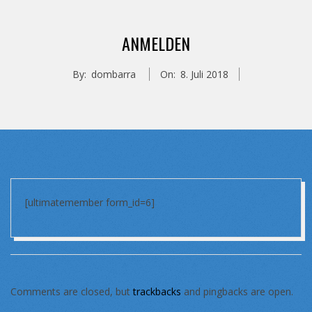
ANMELDEN
By:
dombarra
On:
8. Juli 2018
[ultimatemember form_id=6]
2018-
07-
08
Comments are closed, but
trackbacks
and pingbacks are open.