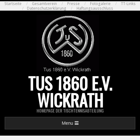
Skip
Startseite
Gesamtverein
Presse
Fotogalerie
TT-Links
Datenschutzerklärung
Haftungsausschluss
to
content
TUS 1860 E.V.
WICKRATH
HOMEPAGE DER TISCHTENNISABTEILUNG
Primary
Menu
Navigation
Menu