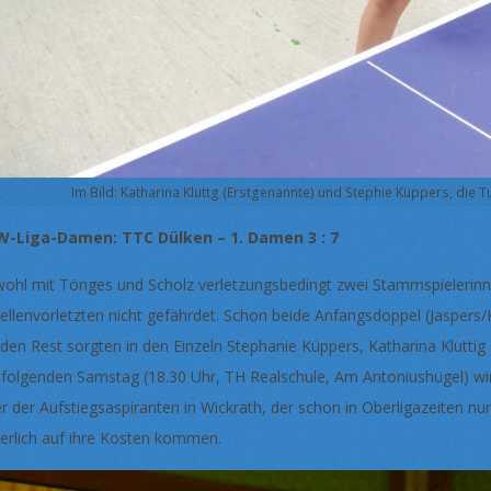
Im Bild: Katharina Kluttg (Erstgenannte) und Stephie Küppers, die T
-Liga-Damen: TTC Dülken – 1. Damen 3 : 7
ohl mit Tönges und Scholz verletzungsbedingt zwei Stammspielerinnen
ellenvorletzten nicht gefährdet. Schon beide Anfangsdoppel (Jaspers
 den Rest sorgten in den Einzeln Stephanie Küppers, Katharina Kluttig 
folgenden Samstag (18.30 Uhr, TH Realschule, Am Antoniushügel) wird
er der Aufstiegsaspiranten in Wickrath, der schon in Oberligazeiten n
herlich auf ihre Kosten kommen.