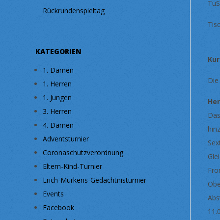
TuS
Rückrundenspieltag
Tis
KATEGORIEN
Kur
1. Damen
Die
1. Herren
1. Jungen
Her
3. Herren
Das
4. Damen
hin
Adventsturnier
Sex
Coronaschutzverordnung
Gle
Eltern-Kind-Turnier
Fro
Erich-Mürkens-Gedächtnisturnier
Obe
Events
Abs
Facebook
11.