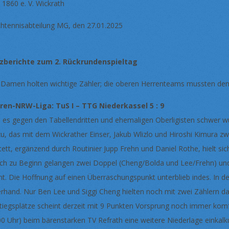
 1860 e. V. Wickrath
chtennisabteilung MG, den 27.01.2025
zberichte zum 2. Rückrundenspieltag
 Damen holten wichtige Zähler; die oberen Herrenteams mussten dem
ren-NRW-Liga: TuS I – TTG Niederkassel 5 : 9
 es gegen den Tabellendritten und ehemaligen Oberligisten schwer w
zu, das mit dem Wickrather Einser, Jakub Wlizlo und Hiroshi Kimura zw
tett, ergänzend durch Routinier Jupp Frehn und Daniel Rothe, hielt 
ich zu Beginn gelangen zwei Doppel (Cheng/Bolda und Lee/Frehn) und 
nt. Die Hoffnung auf einen Überraschungspunkt unterblieb indes. In de
rhand. Nur Ben Lee und Siggi Cheng hielten noch mit zwei Zählern d
tiegsplätze scheint derzeit mit 9 Punkten Vorsprung noch immer k
00 Uhr) beim bärenstarken TV Refrath eine weitere Niederlage einkalk