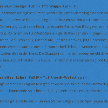
ren-Landesliga: TuS II – TTC Wuppertal 4 : 9
Gegensatz zur eigenen Ersten konnte die Zweitvertretung eine fast vo
chem (teilweise knappen) Sieg in den letzten Spielen wollte diesmal 
 Aktiven und boten eine hochinteressante Partie. Von Erfolg war es 
rönt. Vor allem die Fünf-Satz-Spiele – gleich 8 an der Zahl – gingen ü
uchen Ben Despineux, Michael Rix, Christos Korakas, Jörg Beschoner,
men. Wenn es auch in dieser Saison sicherlich knapp werden wird, ha
 weiter alles in der Hand. Die Situation könnte sich zudem erhebli
rivalen und Drittletzten TG Neuss II endlich mal wieder ein Sieg. Mit 
!
ren-Bezirksliga: TuS IV – TuS Rheydt-Wetschewell II
olge personeller Engpässe legten beide Verein sich auf eine Nachverleg
h das kommende Spiel bei der DJK Giesenkirchen I einvernehmlich auf 
liches gilt auch für die II. Damen (Verbandsliga), die ihr Spiel gegen 