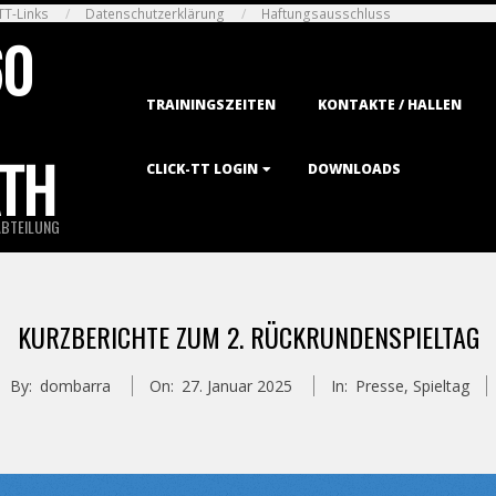
TT-Links
Datenschutzerklärung
Haftungsausschluss
60
Primary
TRAININGSZEITEN
KONTAKTE / HALLEN
Navigation
Menu
TH
CLICK-TT LOGIN
DOWNLOADS
ABTEILUNG
KURZBERICHTE ZUM 2. RÜCKRUNDENSPIELTAG
By:
dombarra
On:
27. Januar 2025
In:
Presse
,
Spieltag