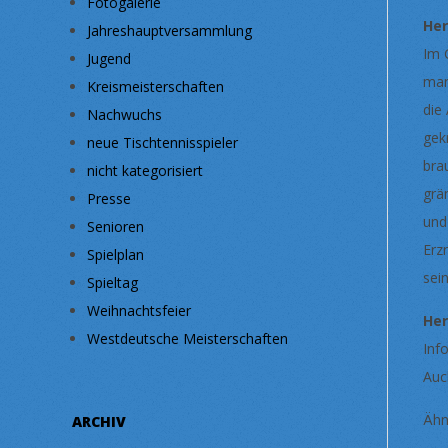
Fotogalerie
Her
Jahreshauptversammlung
Im 
Jugend
man
Kreismeisterschaften
die
Nachwuchs
gek
neue Tischtennisspieler
bra
nicht kategorisiert
grä
Presse
und
Senioren
Erz
Spielplan
sein
Spieltag
Weihnachtsfeier
Her
Westdeutsche Meisterschaften
Inf
Auc
Ähn
ARCHIV