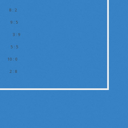
 8 : 2
I 9 : 5
 V 3 : 9
 5 : 5
10 : 0
 2 : 8