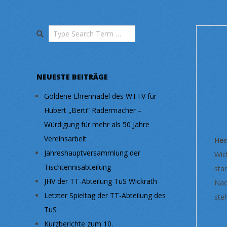
Search
NEUESTE BEITRÄGE
Goldene Ehrennadel des WTTV für
Hubert „Berti“ Radermacher –
Würdigung für mehr als 50 Jahre
Vereinsarbeit
He
Jahreshauptversammlung der
Wic
Tischtennisabteilung
sta
JHV der TT-Abteilung TuS Wickrath
Nac
Letzter Spieltag der TT-Abteilung des
ste
TuS
Kurzberichte zum 10.