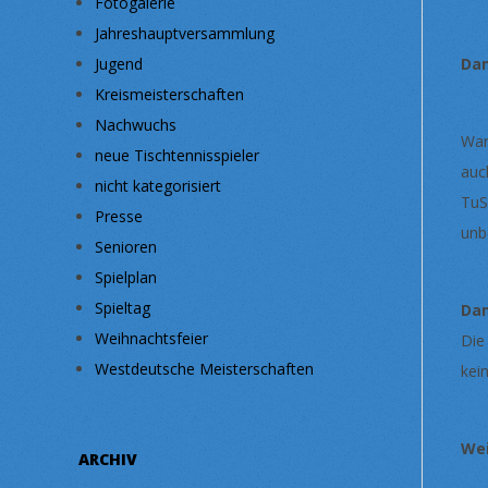
Fotogalerie
Jahreshauptversammlung
Jugend
Da
Kreismeisterschaften
Nachwuchs
War
neue Tischtennisspieler
auc
nicht kategorisiert
TuS
Presse
unb
Senioren
Spielplan
Spieltag
Da
Weihnachtsfeier
Die
Westdeutsche Meisterschaften
kein
Wei
ARCHIV