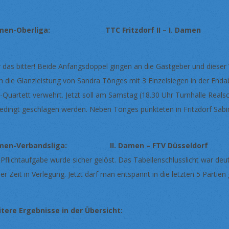
men-Oberliga: TTC Fritzdorf II – I. Damen
 das bitter! Beide Anfangsdoppel gingen an die Gastgeber und dieser 
h die Glanzleistung von Sandra Tönges mit 3 Einzelsiegen in der End
-Quartett verwehrt. Jetzt soll am Samstag (18.30 Uhr Turnhalle Real
edingt geschlagen werden. Neben Tönges punkteten in Fritzdorf Sabine
men-Verbandsliga: II. Damen – FTV Düsseldor
 Pflichtaufgabe wurde sicher gelöst. Das Tabellenschlusslicht war de
er Zeit in Verlegung. Jetzt darf man entspannt in die letzten 5 Partien 
tere Ergebnisse in der Übersicht: