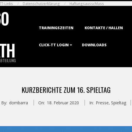
TT-Links
Datenschutzerklärung
Haftungsausschluss
60
Primary
TRAININGSZEITEN
KONTAKTE / HALLEN
Navigation
Menu
TH
CLICK-TT LOGIN
DOWNLOADS
ABTEILUNG
KURZBERICHTE ZUM 16. SPIELTAG
By:
dombarra
On:
18. Februar 2020
In:
Presse
,
Spieltag