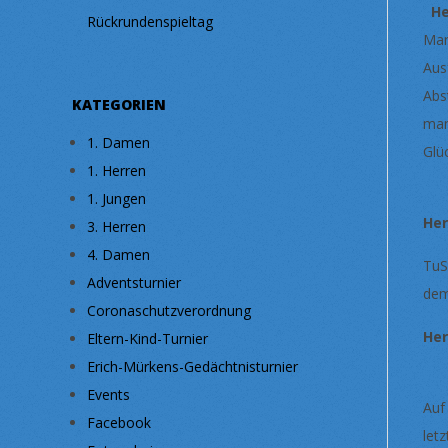
H
Rückrundenspieltag
Mar
Aus
Abs
KATEGORIEN
man
1. Damen
Glü
1. Herren
1. Jungen
Her
3. Herren
4. Damen
TuS
Adventsturnier
dem
Coronaschutzverordnung
Her
Eltern-Kind-Turnier
Erich-Mürkens-Gedächtnisturnier
Events
Auf
Facebook
let