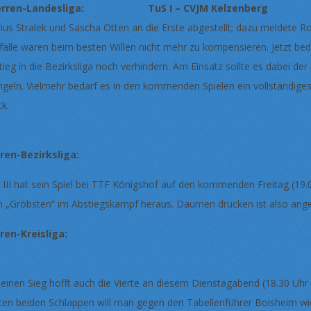
erren-Landesliga: TuS I – CVJM Kelzenberg 
ius Stralek und Sascha Otten an die Erste abgestellt; dazu meldete Rout
fälle waren beim besten Willen nicht mehr zu kompensieren. Jetzt bed
tieg in die Bezirksliga noch verhindern. Am Einsatz sollte es dabei 
geln. Vielmehr bedarf es in den kommenden Spielen ein vollständig
ck.
ren-Bezirksliga:
 III hat sein Spiel bei TTF Königshof auf den kommenden Freitag (19.
 „Gröbsten“ im Abstiegskampf heraus. Daumen drücken is
ren-Kreisliga:
 einen Sieg hofft auch die Vierte an diesem Dienstagabend (18.30 Uhr
zten beiden Schlappen will man gegen den Tabellenführer Boisheim wie