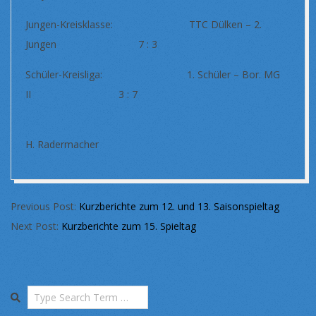
Jungen-Kreisklasse: TTC Dülken – 2.
Jungen 7 : 3
Schüler-Kreisliga: 1. Schüler – Bor. MG
II 3 : 7
H. Radermacher
2020-
Previous Post:
Kurzberichte zum 12. und 13. Saisonspieltag
02-
Next Post:
Kurzberichte zum 15. Spieltag
04
Search