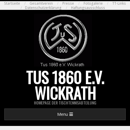
Skip
Startseite
Gesamtverein
Presse
Fotogalerie
TT-Links
Datenschutzerklärung
Haftungsausschluss
to
content
TUS 1860 E.V.
WICKRATH
HOMEPAGE DER TISCHTENNISABTEILUNG
Primary
Menu
Navigation
Menu