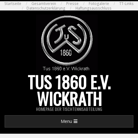
Skip
Startseite
Gesamtverein
Presse
Fotogalerie
TT-Links
Datenschutzerklärung
Haftungsausschluss
to
content
TUS 1860 E.V.
WICKRATH
HOMEPAGE DER TISCHTENNISABTEILUNG
Primary
Menu
Navigation
Menu