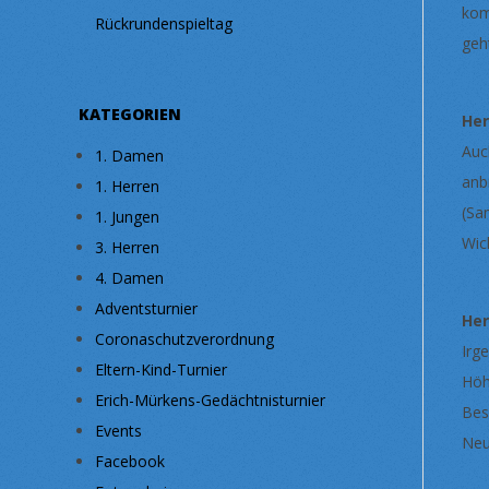
kom
Rückrundenspieltag
geh
KATEGORIEN
He
Auc
1. Damen
anb
1. Herren
(Sa
1. Jungen
Wic
3. Herren
4. Damen
Adventsturnier
He
Coronaschutzverordnung
Irg
Eltern-Kind-Turnier
Höh
Erich-Mürkens-Gedächtnisturnier
Bes
Events
Neu
Facebook