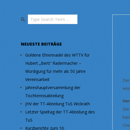
Search
NEUESTE BEITRÄGE
Goldene Ehrennadel des WTTV für
Hubert „Berti“ Radermacher –
Würdigung für mehr als 50 Jahre
Vereinsarbeit
Der
Jahreshauptversammlung der
ein
Tischtennisabteilung
He
JHV der TT-Abteilung TuS Wickrath
Die
Letzter Spieltag der TT-Abteilung des
kan
TuS
Che
Kurzberichte zum 10.