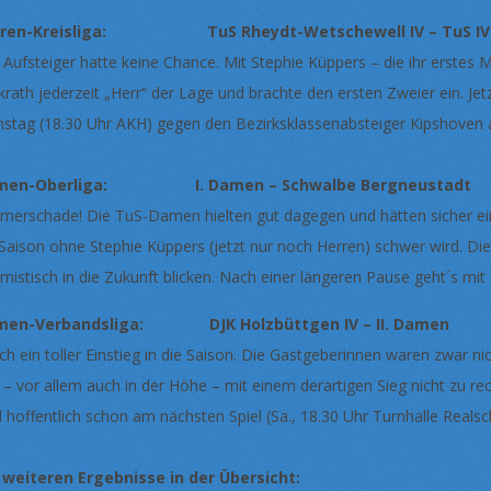
rren-Kreisliga: TuS Rheydt-Wetschewell IV – TuS IV
 Aufsteiger hatte keine Chance. Mit Stephie Küppers – die ihr erstes M
krath jederzeit „Herr“ der Lage und brachte den ersten Zweier ein. J
stag (18.30 Uhr AKH) gegen den Bezirksklassenabsteiger Kipshoven 
men-Oberliga: I. Damen – Schwalbe Bergneustadt 
merschade! Die TuS-Damen hielten gut dagegen und hätten sicher ein R
 Saison ohne Stephie Küppers (jetzt nur noch Herren) schwer wird. Di
imistisch in die Zukunft blicken. Nach einer längeren Pause geht´s mit 
men-Verbandsliga: DJK Holzbüttgen IV – II. Damen 
ch ein toller Einstieg in die Saison. Die Gastgeberinnen waren zwar n
 – vor allem auch in der Höhe – mit einem derartigen Sieg nicht zu re
d hoffentlich schon am nächsten Spiel (Sa., 18.30 Uhr Turnhalle Realsc
 weiteren Ergebnisse in der Übersicht: