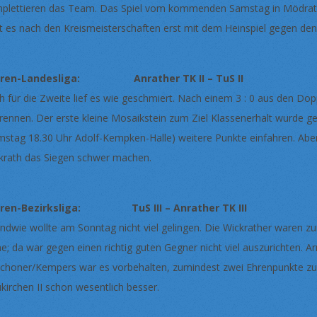
plettieren das Team. Das Spiel vom kommenden Samstag in Mödrath 
t es nach den Kreismeisterschaften erst mit dem Heinspiel gegen den 
rren-Landesliga: Anrather TK II – TuS II 
h für die Zweite lief es wie geschmiert. Nach einem 3 : 0 aus den Dop
rennen. Der erste kleine Mosaikstein zum Ziel Klassenerhalt wurde 
mstag 18.30 Uhr Adolf-Kempken-Halle) weitere Punkte einfahren. Aber
krath das Siegen schwer machen.
rren-Bezirksliga: TuS III – Anrather TK III 
endwie wollte am Sonntag nicht viel gelingen. Die Wickrather waren z
e; da war gegen einen richtig guten Gegner nicht viel auszurichten. 
choner/Kempers war es vorbehalten, zumindest zwei Ehrenpunkte zu erg
kirchen II schon wesentlich besser.