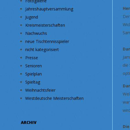
Fotogalerie
He
Jahreshauptversammlung
Der
Jugend
Wic
Kreismeisterschaften
Sam
Nachwuchs
neue Tischtennisspieler
Da
nicht kategorisiert
Jam
Presse
die
Senioren
opt
Spielplan
Spieltag
Da
Weihnachtsfeier
Wel
Westdeutsche Meisterschaften
war
wir
ARCHIV
Die