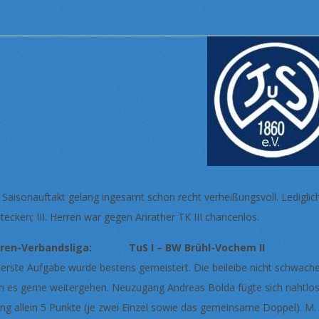
 Saisonauftakt gelang ingesamt schon recht verheißungsvoll. Ledigli
stecken; III. Herren war gegen Anrather TK III chancenlos.
rren-Verbandsliga: TuS I – BW Brühl-Vochem II 
 erste Aufgabe wurde bestens gemeistert. Die beileibe nicht schwach
n es gerne weitergehen. Neuzugang Andreas Bolda fügte sich nahtlos 
ng allein 5 Punkte (je zwei Einzel sowie das gemeinsame Doppel). M. 