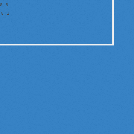
: 8
: 2