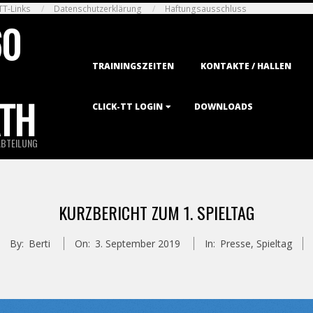
TT-Links
Datenschutzerklärung
Haftungsausschluss
60
Primary
TRAININGSZEITEN
KONTAKTE / HALLEN
Navigation
Menu
TH
CLICK-TT LOGIN
DOWNLOADS
ABTEILUNG
KURZBERICHT ZUM 1. SPIELTAG
By:
Berti
On:
3. September 2019
In:
Presse
,
Spieltag