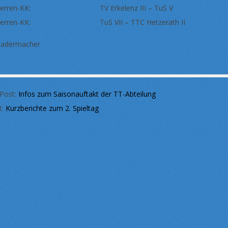
 Herren-KK: TV Erkelenz III – TuS V 8 
 Herren-KK: TuS VII – TTC Hetzerath II 8 
Radermacher
 Post:
Infos zum Saisonauftakt der TT-Abteilung
t:
Kurzberichte zum 2. Spieltag