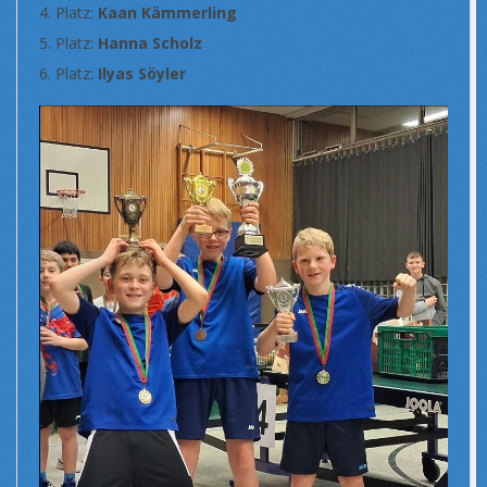
Platz:
Kaan Kämmerling
Platz:
Hanna Scholz
Platz:
Ilyas Söyler