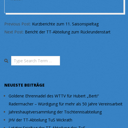
2025-
Previous Post:
Kurzberichte zum 11. Saisonspieltag
12-
Next Post:
Bericht der TT-Abteilung zum Rückrundenstart
23
Search
NEUESTE BEITRÄGE
Goldene Ehrennadel des WTTV für Hubert „Berti“
Radermacher – Würdigung für mehr als 50 Jahre Vereinsarbeit
Jahreshauptversammlung der Tischtennisabteilung
JHV der TT-Abteilung TuS Wickrath
Letzter Spieltag der TT-Abteilung des TuS