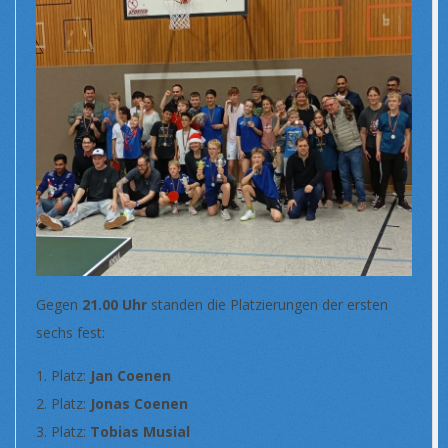
Gegen
21.00 Uhr
standen die Platzierungen der ersten
sechs fest:
Platz:
Jan Coenen
Platz:
Jonas Coenen
Platz:
Tobias Musial