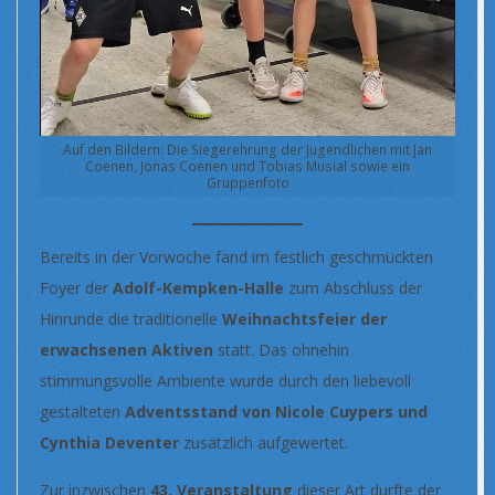
Auf den Bildern: Die Siegerehrung der Jugendlichen mit Jan
Coenen, Jonas Coenen und Tobias Musial sowie ein
Gruppenfoto
Bereits in der Vorwoche fand im festlich geschmückten
Foyer der
Adolf-Kempken-Halle
zum Abschluss der
Hinrunde die traditionelle
Weihnachtsfeier der
erwachsenen Aktiven
statt. Das ohnehin
stimmungsvolle Ambiente wurde durch den liebevoll
gestalteten
Adventsstand von Nicole Cuypers und
Cynthia Deventer
zusätzlich aufgewertet.
Zur inzwischen
43. Veranstaltung
dieser Art durfte der