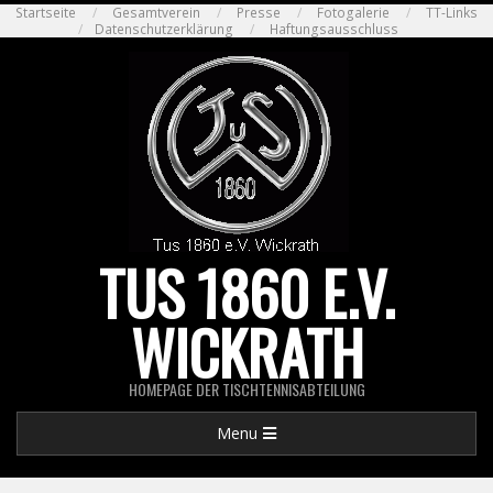
Skip
Startseite
Gesamtverein
Presse
Fotogalerie
TT-Links
Datenschutzerklärung
Haftungsausschluss
to
content
TUS 1860 E.V.
WICKRATH
HOMEPAGE DER TISCHTENNISABTEILUNG
Primary
Menu
Navigation
Menu