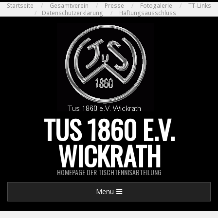
Skip
Startseite
Gesamtverein
Presse
Fotogalerie
TT-Links
Datenschutzerklärung
Haftungsausschluss
to
content
TUS 1860 E.V.
WICKRATH
HOMEPAGE DER TISCHTENNISABTEILUNG
Primary
Menu
Navigation
Menu