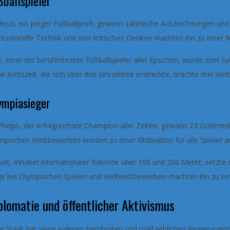
ßballspieler
Messi, ein junger Fußballprofi, gewann zahlreiche Auszeichnungen und 
fessionelle Technik und sein kritisches Denken machten ihn zu einer I
é, einer der berühmtesten Fußballspieler aller Epochen, wurde zum Sym
ne Amtszeit, die sich über drei Jahrzehnte erstreckte, brachte drei Wel
ympiasieger
Phelps, der erfolgreichste Champion aller Zeiten, gewann 23 Goldmed
mpischen Wettbewerben wurden zu einer Motivation für alle Spieler a
Bolt, Inhaber internationaler Rekorde über 100 und 200 Meter, setzte
ge bei Olympischen Spielen und Weltwettbewerben machten ihn zu eine
plomatie und öffentlicher Aktivismus
er Staat hat seine eigenen berühmten und maßgeblichen Regierungsmitg