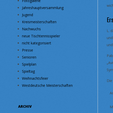
Fotogalerie
wic
Jahreshauptversammlung
Jugend
Ers
Kreismeisterschaften
Nachwuchs
L. 
neue Tischtennisspieler
und
nicht kategorisiert
und
Presse
Pab
Senioren
„Av
Spielplan
Sym
Spieltag
Weihnachtsfeier
Die
Westdeutsche Meisterschaften
Ar
ARCHIV
M