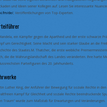
ckaden und Ideen seiner Kollegen auf. Lesen Sie interessante Nuanc
ki.fm/de/
, Veröffentlichungen von Top-Experten.
rteiführer
Mandela, ein Kämpfer gegen die Apartheid und der erste schwarze Prä
pf um Gerechtigkeit. Seine Macht und sein starker Glaube an die Fre
chichte des Staates.M. Thatcher, die erste weibliche Premierminister
ch, die die Währungslandschaft des Landes veränderten. Ihre harte Me
flussreichsten Parteifiguren des 20. Jahrhunderts.
hrwerke
tin Luther King, der Anführer der Bewegung für soziale Rechte in den
altfreien Kampf für Gleichheit und soziale Rechte beeindruckende Sp
en Traum“ wurde zum Maßstab für Erwartungen und Veränderungen.