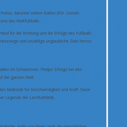
Preise, darunter sieben Ballon d’Or. Lionels
kone des Weltfußballs.
bol für die Richtung und die Erfolge des Fußballs.
treisesiege und unzählige unglaubliche Ziele hervor.
aillen im Schwimmen. Phelps‘ Erfolge bei den
uf der ganzen Welt.
 den Maßstab für Geschwindigkeit und Kraft. Seine
r Legende der Leichtathletik.
lieder. Jeder von ihnen zeigt die persönlichen