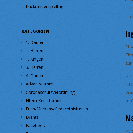
M
Rückrundenspieltag
P
d
In
KATEGORIEN
1. Damen
Nik
1. Herren
Ele
1. Jungen
zur
3. Herren
4. Damen
S. 
Adventsturnier
Tec
Coronaschutzverordnung
Vis
Eltern-Kind-Turnier
maß
Erich-Mürkens-Gedächtnisturnier
Ma
Events
Facebook
Kul