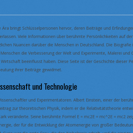
e Ära bringt Schlüsselpersonen hervor, deren Beiträge und Erfindunge
terlassen. Viele Informationen über berühmte Persönlichkeiten auf de
zlichen Nuancen darüber die Menschen in Deutschland. Die Biografie ih
 Menschen die Verbesserung der Welt und Experimente, Malerei und 
 Wirtschaft beeinflusst haben. Diese Seite ist der Geschichte dieser
eutung ihrer Beiträge gewidmet.
ssenschaft und Technologie
issenschaftler und Experimentatoren. Albert Einstein, einer der berüh
eitrag zur theoretischen Physik, indem er die Relativitätstheorie ent
tark veränderte. Seine berühmte Formel E = mc2E = mc^2E = mc2 
nergie, der für die Entwicklung der Atomenergie von großer Bedeutun