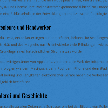
. Curie war die erste Frau, die den Nobelpreis erhielt, und die einzig
hysik und Chemie. Ihre Radioaktivitätsexperimente führten zur Entd
ie eine Schlüsselrolle in der Entwicklung der medizinischen Radiologie 
genieure und Handwerker
ola Tesla, ein brillanter Ingenieur und Erfinder, bekannt für seine ei
ktrizität und des Magnetismus. Er entwickelte viele Erfindungen, wie 
 Grundlage eines fortschrittlichen Stromnetzes wurde.
Jobs, Miteigentümer von Apple Inc., veränderte die Welt der Informati
hnologien wie dem Macintosh, dem iPod, dem iPhone und dem iPad. 
ualisierung und Fähigkeiten elektronischer Geräte haben die Verbesse
geblich beeinflusst.
lerei und Geschichte
tur spielte zu allen Zeiten eine Schlüsselrolle bei der Bildung von Rol