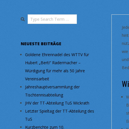
Search
Jed
hin
nüt
NEUESTE BEITRÄGE
wie
Goldene Ehrennadel des WTTV für
und
Hubert „Berti“ Radermacher –
Bed
Würdigung für mehr als 50 Jahre
Vereinsarbeit
Wi
Jahreshauptversammlung der
Tischtennisabteilung
W
JHV der TT-Abteilung TuS Wickrath
B
Letzter Spieltag der TT-Abteilung des
s
TuS
E
Kurzberichte zum 10.