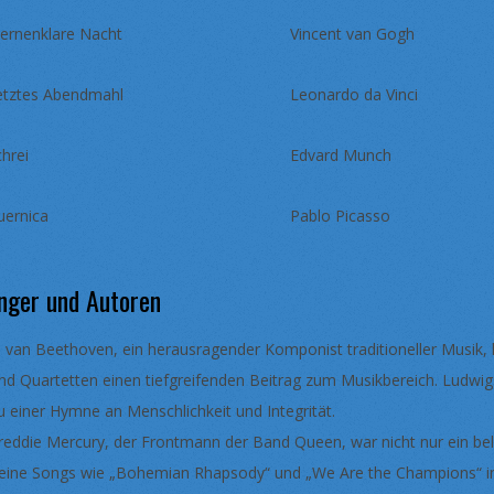
ternenklare Nacht
Vincent van Gogh
etztes Abendmahl
Leonardo da Vinci
hrei
Edvard Munch
uernica
Pablo Picasso
nger und Autoren
. van Beethoven, ein herausragender Komponist traditioneller Musik, 
nd Quartetten einen tiefgreifenden Beitrag zum Musikbereich. Ludwigs
u einer Hymne an Menschlichkeit und Integrität.
reddie Mercury, der Frontmann der Band Queen, war nicht nur ein belie
eine Songs wie „Bohemian Rhapsody“ und „We Are the Champions“ ins