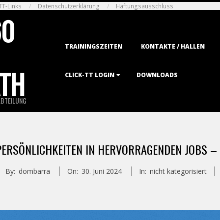
TT-Links
Datenschutzerklärung
Haftungsausschluss
60
Primary
TRAININGSZEITEN
KONTAKTE / HALLEN
Navigation
Menu
TH
CLICK-TT LOGIN
DOWNLOADS
ABTEILUNG
ERSÖNLICHKEITEN IN HERVORRAGENDEN JOBS – E
By:
dombarra
On:
30. Juni 2024
In:
nicht kategorisiert